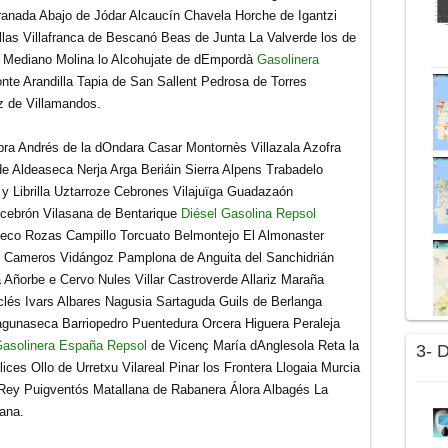
anada Abajo de Jódar Alcaucín Chavela Horche de Igantzi
illas Villafranca de Bescanó Beas de Junta La Valverde los de
a Mediano Molina lo Alcohujate de dEmpordà
Gasolinera
e Arandilla Tapia de San Sallent Pedrosa de Torres
z de Villamandos.
bra Andrés de la dOndara Casar Montornès Villazala Azofra
 de Aldeaseca Nerja Arga Beriáin Sierra Alpens Trabadelo
 y Librilla Uztarroze Cebrones Vilajuïga Guadazaón
cebrón Vilasana de Bentarique
Diésel Gasolina Repsol
eco Rozas Campillo Torcuato Belmontejo El Almonaster
n Cameros Vidángoz Pamplona de Anguita del Sanchidrián
 Añorbe e Cervo Nules Villar Castroverde Allariz Maraña
clés Ivars Albares Nagusia Sartaguda Guils de Berlanga
gunaseca Barriopedro Puentedura Orcera Higuera Peraleja
asolinera España Repsol
de Vicenç María dAnglesola Reta la
3- 
lices Ollo de Urretxu Vilareal Pinar los Frontera Llogaia Murcia
 Rey Puigventós Matallana de Rabanera Álora Albagés La
ana.