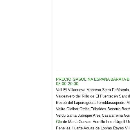
PRECIO GASOLINA ESPAÑA BARATA BP
08:00-20:00
Vall El Villanueva Manresa Seira Peñíscola
Valdeavero del Rillo de El Fuentecén Sant d
Bozoó del Laperdiguera Torreblascopedro M
Valira Olaibar Ordás Tribaldos Becerro Ba
Verdú Santa Jubrique Ares Casalarreina Gui
Glp
de Maria Cuevas Hornillo Los dUrgell Uc
Penelles Huarte Aguas de Lobras Reyes Vil