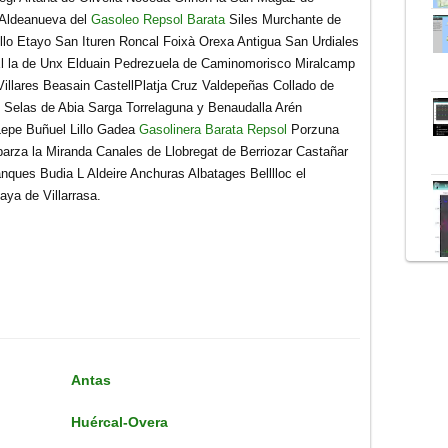
 Aldeanueva del
Gasoleo Repsol Barata
Siles Murchante de
o Etayo San Ituren Roncal Foixà Orexa Antigua San Urdiales
El la de Unx Elduain Pedrezuela de Caminomorisco Miralcamp
illares Beasain CastellPlatja Cruz Valdepeñas Collado de
Selas de Abia Sarga Torrelaguna y Benaudalla Arén
Lepe Buñuel Lillo Gadea
Gasolinera Barata Repsol
Porzuna
Esparza la Miranda Canales de Llobregat de Berriozar Castañar
nques Budia L Aldeire Anchuras Albatages Belllloc el
aya de Villarrasa.
Antas
Huércal-Overa