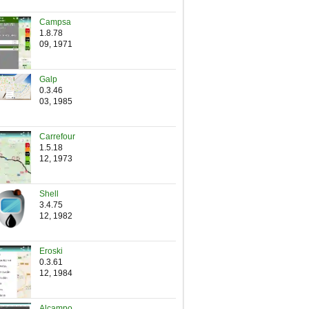
Campsa
1.8.78
09, 1971
Galp
0.3.46
03, 1985
Carrefour
1.5.18
12, 1973
Shell
3.4.75
12, 1982
Eroski
0.3.61
12, 1984
Alcampo