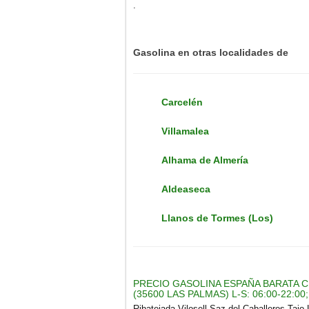
.
Gasolina en otras localidades de
Carcelén
Villamalea
Alhama de Almerí­a
Aldeaseca
Llanos de Tormes (Los)
PRECIO GASOLINA ESPAÑA BARATA C
(35600 LAS PALMAS) L-S: 06:00-22:00;
Ribatejada Vilosell Saz del Caballeros Taj