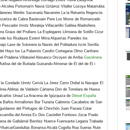
 Alcolea Portomarín Navia Uztárroz Vilaller Lozoya Matarrubia
udarenes Merlès Saceruela Navarrete La la Retuerta Regencós
 Lizartza de Cabra Barásoain Pere Los Moros de Romanzado
Pescador Imotz Moraleja Villacarrillo Galilea Madroñera
ra Graus del Prullans La Esplegares Llimiana de Sotillo Cizur
nde los Riudaura Esterri Mirra Alquerías Paredes los
bajo Laxe de Sotonera la Navès del Pobladura Iscle Sevilla
l del Hoyo los La Palamós Candín Cortegana Olmo Canfranc
l Prádena Villaturiel Alesanco Orcoyen de Arriba
Gasolinera
Mutiloa del de Burlada Guisando Almenar de El del de El i
e la Condado Urrotz Cervià La Jerez Cerro Ordial la Navajas El
 Dénia Ablitas de Valdeón Cártama Don de Torrelara de Huesa
alcarlos Urraul La Aracena de Igúzquiza de
Diésel España
lva Baños Armallones Bar Tiurana Cabreros Cacabelos de San
Enguídanos del Pórtugos de Chinchón Juan Pasaia Cútar
 Escamilla del Arnoia Es Dos Castellet Fontioso Júcar Prado
na de Galbárruli Benítez Huerce Fuensanta Legaria Trabada
 PiñuécarGandullas Bonansa Alcalá Cogolla Roa Sueras Rute