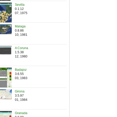
Sevilla
0.1.12
07, 1975
Malaga
0.8.86
10, 1981
A Coruna
1.5.38
12, 1980
Badajoz
3.6.55
03, 1983
Girona
3.5.97
01, 1984
Granada