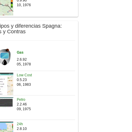
0.9.90
10, 1976
Tipos y diferencias Spagna:
s y Contras
Gas
2.6.92
05, 1978
Low Cost
0.5.23
06, 1983
Petro
2.2.46
09, 1975
24h
2.8.10