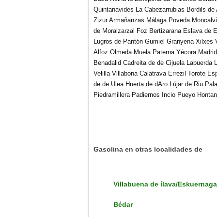
Quintanavides La Cabezarrubias Bordils de
Zizur Armañanzas Málaga Poveda Moncalvill
de Moralzarzal Foz Bertizarana Eslava de 
Lugros de Pantón Gumiel Granyena Xilxes V
Alfoz Olmeda Muela Paterna Yécora Madrid 
Benadalid Cadreita de de Cijuela Labuerda 
Velilla Villabona Calatrava Errezil Torote 
de de Ulea Huerta de dAro Lújar de Riu Pala
Piedramillera Padiernos Incio Pueyo Hontan
.
Gasolina en otras localidades de
Villabuena de ílava/Eskuernaga
Bédar