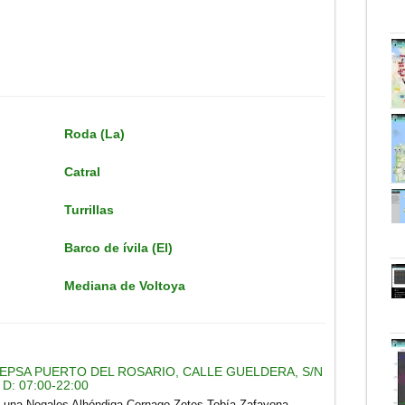
Roda (La)
Catral
Turrillas
Barco de ívila (El)
Mediana de Voltoya
EPSA PUERTO DEL ROSARIO, CALLE GUELDERA, S/N
 D: 07:00-22:00
o Luna Nogales Alhóndiga Cornago Zotes Tobía Zafayona