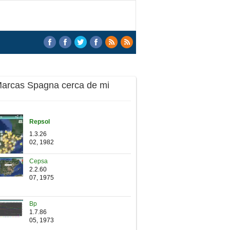
Marcas Spagna cerca de mi
Repsol
1.3.26
02, 1982
Cepsa
2.2.60
07, 1975
Bp
1.7.86
05, 1973