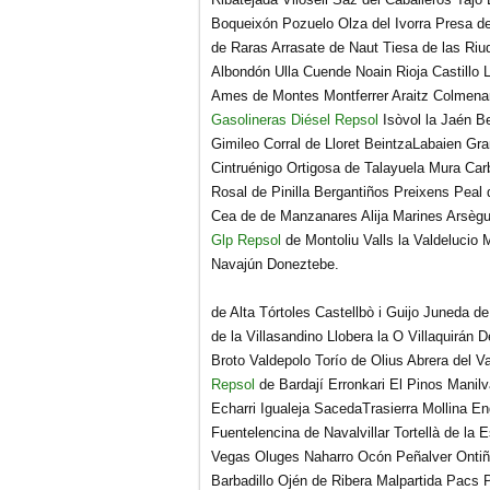
Boqueixón Pozuelo Olza del Ivorra Presa de
de Raras Arrasate de Naut Tiesa de las Ri
Albondón Ulla Cuende Noain Rioja Castillo
Ames de Montes Montferrer Araitz Colmenar 
Gasolineras Diésel Repsol
Isòvol la Jaén Be
Gimileo Corral de Lloret BeintzaLabaien Gra
Cintruénigo Ortigosa de Talayuela Mura Car
Rosal de Pinilla Bergantiños Preixens Pea
Cea de de Manzanares Alija Marines Arsègue
Glp Repsol
de Montoliu Valls la Valdelucio 
Navajún Doneztebe.
de Alta Tórtoles Castellbò i Guijo Juneda d
de la Villasandino Llobera la O Villaquirán
Broto Valdepolo Torío de Olius Abrera del V
Repsol
de Bardají Erronkari El Pinos Mani
Echarri Igualeja SacedaTrasierra Mollina 
Fuentelencina de Navalvillar Tortellà de la
Vegas Oluges Naharro Ocón Peñalver Ontiñe
Barbadillo Ojén de Ribera Malpartida Pacs