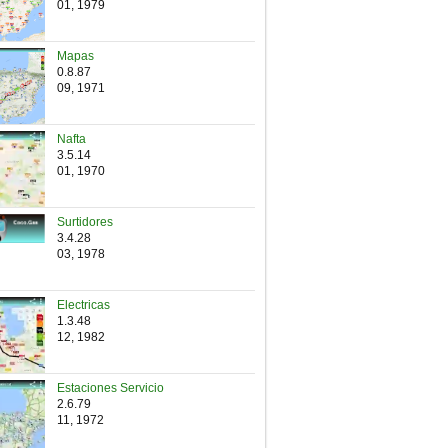
01, 1979
Mapas
0.8.87
09, 1971
Nafta
3.5.14
01, 1970
Surtidores
3.4.28
03, 1978
Electricas
1.3.48
12, 1982
Estaciones Servicio
2.6.79
11, 1972