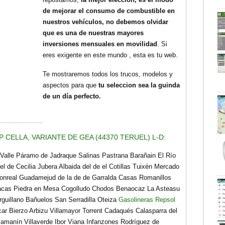
de mejorar el consumo de combustible en
nuestros vehículos, no debemos olvidar
que es una de nuestras mayores
inversiones mensuales en movilidad
. Si
eres exigente en este mundo , esta es tu web.
Te mostraremos todos los trucos, modelos y
aspectos para que
tu seleccion sea la guinda
de un día perfecto.
 CELLA, VARIANTE DE GEA (44370 TERUEL) L-D:
 Valle Páramo de Jadraque Salinas Pastrana Barañain El Río
el de Cecilia Jubera Albaida del de el Cotillas Tuixén Mercado
onreal Guadamejud de la de de Garralda Casas Romanillos
rracas Piedra en Mesa Cogolludo Chodos Benaocaz La Asteasu
rguillano Bañuelos San Serradilla Oteiza
Gasolineras Repsol
ar Bierzo Arbizu Villamayor Torrent Cadaqués Calasparra del
lamanín Villaverde Ibor Viana Infanzones Rodríguez de