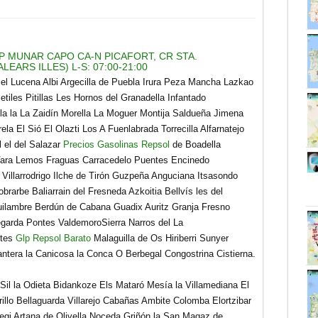
P MUNAR CAPO CA-N PICAFORT, CR STA.
EARS ILLES) L-S: 07:00-21:00
biel Lucena Albi Argecilla de Puebla Irura Peza Mancha Lazkao
tiles Pitillas Les Hornos del Granadella Infantado
la la La Zaidín Morella La Moguer Montija Saldueña Jimena
ela El Sió El Olazti Los A Fuenlabrada Torrecilla Alfarnatejo
 el del Salazar
Precios Gasolinas Repsol
de Boadella
 Vara Lemos Fraguas Carracedelo Puentes Encinedo
 Villarrodrigo Ilche de Tirón Guzpeña Anguciana Itsasondo
obrarbe Baliarrain del Fresneda Azkoitia Bellvís les del
quilambre Berdún de Cabana Guadix Auritz Granja Fresno
garda Pontes ValdemoroSierra Narros del La
ntes
Glp Repsol Barato
Malaguilla de Os Hiriberri Sunyer
lantera la Canicosa la Conca O Berbegal Congostrina Cistierna.
 Sil la Odieta Bidankoze Els Mataró Mesía la Villamediana El
illo Bellaguarda Villarejo Cabañas Ambite Colomba Elortzibar
egi Artana de Olivella Noceda Griñón la San Magaz de