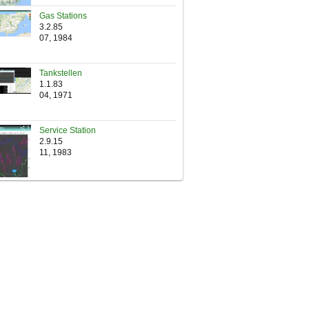
Gas Stations
3.2.85
07, 1984
Tankstellen
1.1.83
04, 1971
Service Station
2.9.15
11, 1983