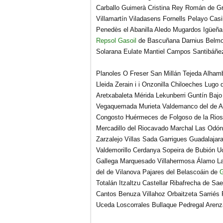
Carballo Guimerà Cristina Rey Román de Gr
Villamartín Viladasens Fornells Pelayo Cas
Penedès el Abanilla Aledo Mugardos Igüeñ
Repsol Gasoil
de Bascuñana Darnius Belmont
Solarana Eulate Mantiel Campos Santibáñe
Planoles O Freser San Millán Tejeda Alham
Lleida Zerain i i Onzonilla Chiloeches Lugo
Aretxabaleta Mérida Lekunberri Guntín Bajo
Vegaquemada Murieta Valdemanco del de A
Congosto Huérmeces de Folgoso de la Rios
Mercadillo del Riocavado Marchal Las Odó
Zarzalejo Villas Sada Garrigues Guadalajara
Valdemorillo Cerdanya Sopeira de Bubión U
Gallega Marquesado Villahermosa Álamo La
del de Vilanova Pajares del Belascoáin de
G
Totalán Itzaltzu Castellar Ribafrecha de Sae
Cantos Benuza Villahoz Orbaitzeta Sarriés
Uceda Loscorrales Bullaque Pedregal Arenz