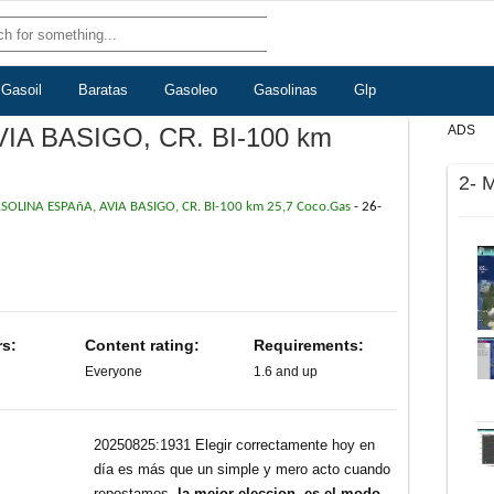
Gasoil
Baratas
Gasoleo
Gasolinas
Glp
IA BASIGO, CR. BI-100 km
ADS
2- 
SOLINA ESPAñA, AVIA BASIGO, CR. BI-100 km 25,7 Coco.Gas
-
26-
rs:
Content rating:
Requirements:
Everyone
1.6 and up
20250825:1931 Elegir correctamente hoy en
día es más que un simple y mero acto cuando
repostamos,
la mejor eleccion, es el modo