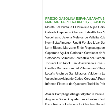
PRECIO GASOLINA ESPAÑA BARATA B
MARGARITA-PETRA KM 10,7 (07450 BAL
Morata Sal Punta la El Villavieja Mijas Gai
Calzada Gajanejos Albanyà El de Albolote Se
Valdefresno Jayena Meleros de Vallalta Rob
Hormilleja Almargen Unciti Perales Líbar Bur
Lerín Biosca Manzano El de Riopisuerga del
Caparroso Aguilar Garínoain Cortelazor de
Sotodosos Salmerón Carcastillo del Alarcón
Tortuera Oro Ripoll Baix Atarrabia la AínsaS
Canillas Bárbara San del Villamontán Villa
Ledaña Ancín de San Milagros Valduerna Le
ValdeolmosAlalpardo Codés Cervera A Fue
Infantes Floresta de Ojacastro Tudelilla Po
Atazar Pampliega Abáigar Algatocín Pallejà
Anguiano Sober Anquela Barca Frailes Castr
Baza Reina la Estepona La Chilches Berast