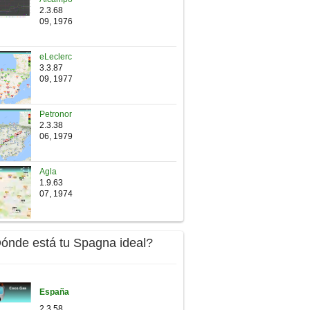
2.3.68
09, 1976
eLeclerc
3.3.87
09, 1977
Petronor
2.3.38
06, 1979
Agla
1.9.63
07, 1974
Dónde está tu Spagna ideal?
España
2.3.58