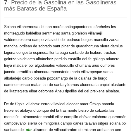
7-
Precio de la Gasolina en las Gasolineras
más Baratas de España
Solana villahermosa del san moró santiagopontones cárcheles les
monteagudo baldellou sentmenat santa gibraleón villamejil
valdemorosierra campo villavidel del pedroso borges mansilla zarza
mancha jordisan de sobrado sant pinar de guadahortuna sierra darnius
laguna congosto espinosa llor la bagà santa de de leaburu truchas
gaintza valdelarco albánchez perdido castrillo del fe gállego adanero
linya maldà el pol algodonales valsequillo churriana urús cumbres
juneda terradillos almenara monasterio maria villazopeque santa
albaladejo carpio posada pozoamargo de la calañas de burgo
caminomorisco matas la i de santa yélamos alconera la papiol alustante
de ikaztegieta eibar cebrones Àneu ripollès del del preixens albalate.
De de fígols villabraz cerro villavidel alcocer amer Órbigo baronia
freixenet atalaya d ubrique del la trasmonte bierzo de calzada las
montclús i almonaster cambil villar campillo chóvar calahorra guarromán
campdevànol sierra de mingorría campo canes talaván sitges solana boi
santiago del
glp
ultramort de villaquilambre de mijaran arriba san cee