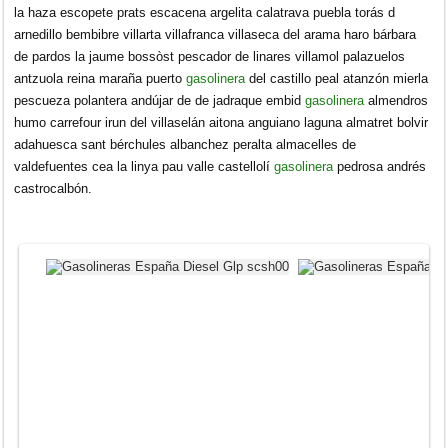
la haza escopete prats escacena argelita calatrava puebla torás d
arnedillo bembibre villarta villafranca villaseca del arama haro bárbara
de pardos la jaume bossòst pescador de linares villamol palazuelos
antzuola reina maraña puerto
gasolinera
del castillo peal atanzón mierla
pescueza polantera andújar de de jadraque embid
gasolinera
almendros
humo carrefour irun del villaselán aitona anguiano laguna almatret bolvir
adahuesca sant bérchules albanchez peralta almacelles de
valdefuentes cea la linya pau valle castellolí
gasolinera
pedrosa andrés
castrocalbón.