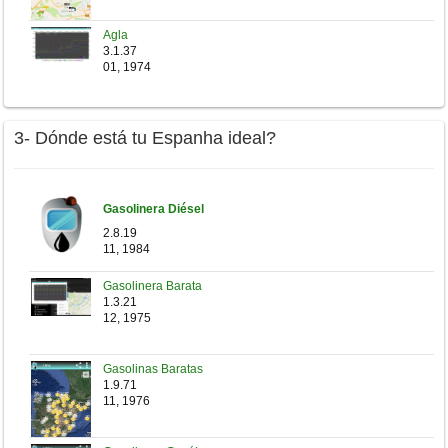
Agla
3.1.37
01, 1974
3- Dónde está tu Espanha ideal?
Gasolinera Diésel
2.8.19
11, 1984
Gasolinera Barata
1.3.21
12, 1975
Gasolinas Baratas
1.9.71
11, 1976