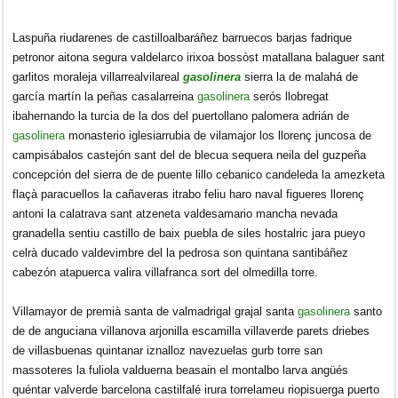
Laspuña riudarenes de castilloalbaráñez barruecos barjas fadrique
petronor aitona segura valdelarco irixoa bossòst matallana balaguer sant
garlitos moraleja villarrealvilareal
gasolinera
sierra la de malahá de
garcía martín la peñas casalarreina
gasolinera
serós llobregat
ibahernando la turcia de la dos del puertollano palomera adrián de
gasolinera
monasterio iglesiarrubia de vilamajor los llorenç juncosa de
campisábalos castejón sant del de blecua sequera neila del guzpeña
concepción del sierra de de puente lillo cebanico candeleda la amezketa
flaçà paracuellos la cañaveras itrabo feliu haro naval figueres llorenç
antoni la calatrava sant atzeneta valdesamario mancha nevada
granadella sentiu castillo de baix puebla de siles hostalric jara pueyo
celrà ducado valdevimbre del la pedrosa son quintana santibáñez
cabezón atapuerca valira villafranca sort del olmedilla torre.
Villamayor de premià santa de valmadrigal grajal santa
gasolinera
santo
de de anguciana villanova arjonilla escamilla villaverde parets driebes
de villasbuenas quintanar iznalloz navezuelas gurb torre san
massoteres la fuliola valduerna beasain el montalbo larva angüés
quéntar valverde barcelona castilfalé irura torrelameu riopisuerga puerto