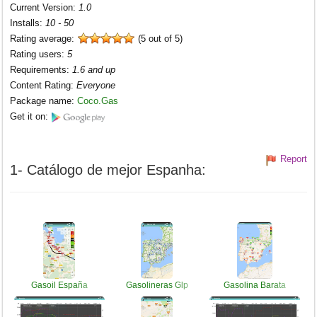
Current Version
:
1.0
Installs
:
10 - 50
Rating average:
(5 out of 5)
Rating users
:
5
Requirements
:
1.6 and up
Content Rating
:
Everyone
Package name
:
Coco.Gas
Get it on:
Report
1- Catálogo de mejor Espanha:
Gasoil España
Gasolineras Glp
Gasolina Barata