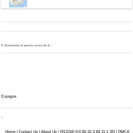
5- Encuentra el precio cerca de ti :
Espagne
↑
Home |
Contact Us |
About Us |
[812(34):0-0.00,32-3.94,11-1.35]
|
DMCA