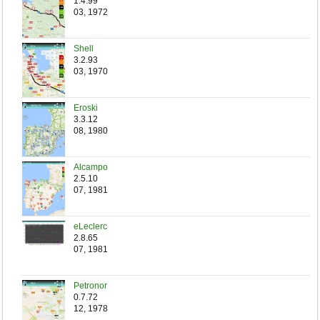
1.4.99
03, 1972
Shell
3.2.93
03, 1970
Eroski
3.3.12
08, 1980
Alcampo
2.5.10
07, 1981
eLeclerc
2.8.65
07, 1981
Petronor
0.7.72
12, 1978