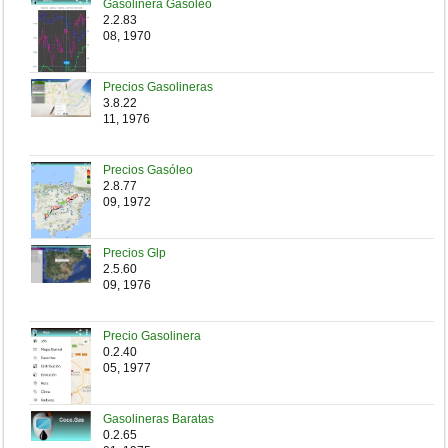
Gasolinera Gasóleo
2.2.83
08, 1970
Precios Gasolineras
3.8.22
11, 1976
Precios Gasóleo
2.8.77
09, 1972
Precios Glp
2.5.60
09, 1976
Precio Gasolinera
0.2.40
05, 1977
Gasolineras Baratas
0.2.65